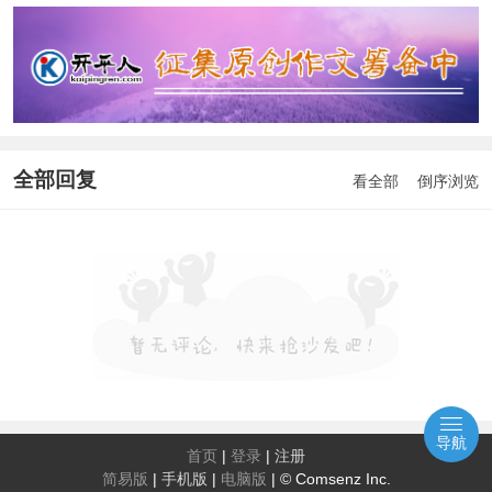
全部回复
看全部
倒序浏览
导航
首页
|
登录
|
注册
简易版
|
手机版
|
电脑版
|
© Comsenz Inc.