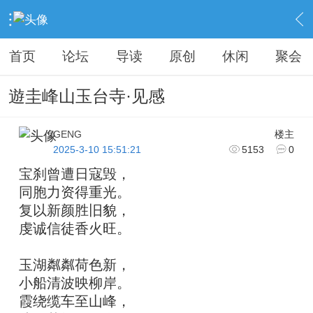
›
KAIPINGREN
›
原创之作
›
内容
首页
论坛
导读
原创
休闲
聚会
遊圭峰山玉台寺·见感
GENG
楼主
2025-3-10 15:51:21
5153
0
宝刹曾遭日寇毁，
同胞力资得重光。
复以新颜胜旧貌，
虔诚信徒香火旺。
玉湖粼粼荷色新，
小船清波映柳岸。
霞绕缆车至山峰，