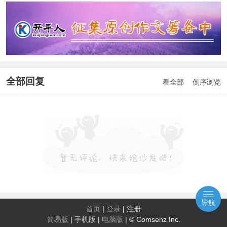
全部回复
看全部
倒序浏览
导航
首页
|
登录
|
注册
简易版
|
手机版
|
电脑版
|
© Comsenz Inc.