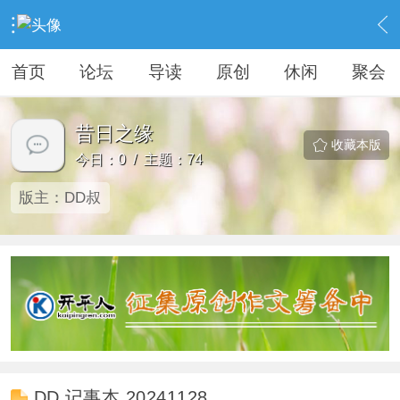
›
KAIPINGREN
›
昔日之缘
首页
论坛
导读
原创
休闲
聚会
昔日之缘
收藏本版
今日：0 / 主题：74
版主：
DD叔
DD 记事本 20241128