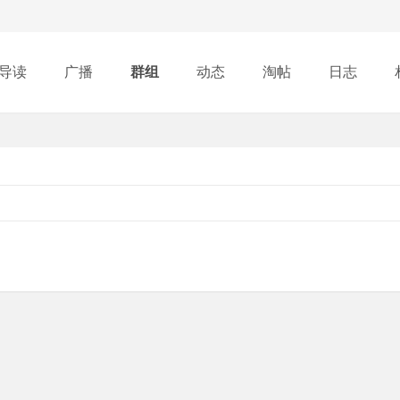
导读
广播
群组
动态
淘帖
日志
行榜