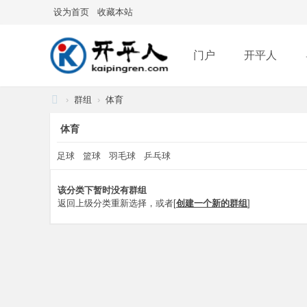
设为首页
收藏本站
门户
开平人
›
群组
›
体育
分享
记录
排
开
体育
平
足球
篮球
羽毛球
乒乓球
人
该分类下暂时没有群组
返回上级分类重新选择，或者[
创建一个新的群组
]