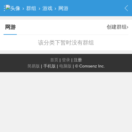
›
群组
›
游戏
›
网游
创建群组›
网游
该分类下暂时没有群组
首页
|
登录
|
注册
简易版
|
手机版
|
电脑版
|
© Comsenz Inc.